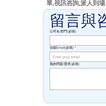
單,視訊咨詢,派人到場
留言與
公司名/部門(必填)
信箱Email(必填)
*
我的問題/需求(必填)