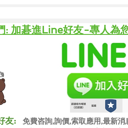
可
冷
節
們: 加碁進Line好友-專人為
減
量
可
好友:
免費咨詢,詢價,索取應用,最新消