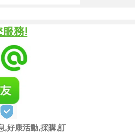
調節的旁路閥和壓力錶
凝器容易清洗
省安裝空間
您服務!
少占地面積並且降低製冷劑的用
連接壓力敏感的應用
息,好康活動,採購,訂