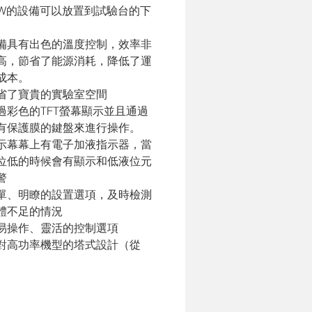
kW的設備可以放置到試驗台的下
。
備具有出色的溫度控制，效率非
高，節省了能源消耗，降低了運
成本。
省了寶貴的實驗室空間
過彩色的TFT螢幕顯示並且通過
有保護膜的鍵盤來進行操作。
示幕幕上有電子加液指示器，當
位低的時候會有顯示和低液位元
警
單、明瞭的設置選項，及時檢測
體不足的情況
易操作、靈活的控制選項
對高功率機型的塔式設計（從
C7000開始）
有的風冷型的型號都使用微通道
凝器
有的型號（除了VC600) 都配有