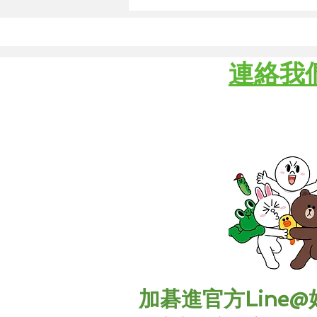
​連絡我
​加碁進官方Line@