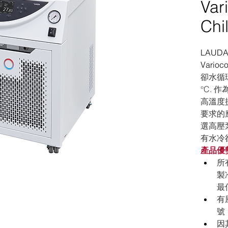
Var
Chil
LAUD
Varioco
卻水循環
°C.
高溫度提
要求的
選高壓
有水冷
產品優
所
製
最
有
號
因