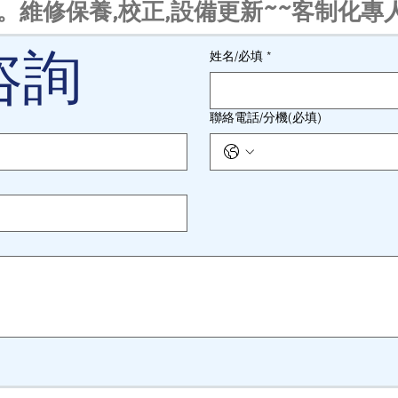
。維修保養,校正,設備更新~~客制化專
咨詢
姓名/必填
*
聯絡電話/分機(必填)