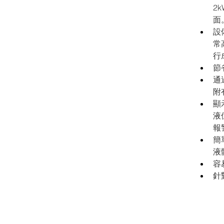
2
面
設
常
行
節
通
附
顯
液
報
簡
液
容
針
V
所
冷
所