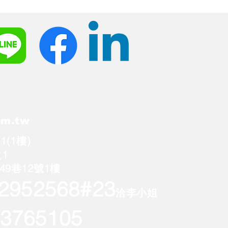
om.tw
(1樓)
1
9巷12號1樓
22952568
#23
洽李小姐
765105