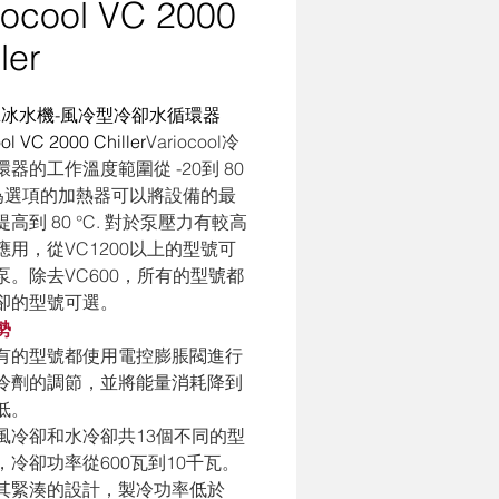
iocool VC 2000
ler
A冰水機-風冷型冷卻水循環器 
ol VC 2000 Chiller
Variocool冷
器的工作溫度範圍從 -20到 80 
 作為選項的加熱器可以將設備的最
高到 80 °C. 對於泵壓力有較高
應用，從VC1200以上的型號可
泵。除去VC600，所有的型號都
卻的型號可選。
勢
有的型號都使用電控膨脹閥進行
冷劑的調節，並將能量消耗降到
低。
風冷卻和水冷卻共13個不同的型
，冷卻功率從600瓦到10千瓦。
其緊湊的設計，製冷功率低於