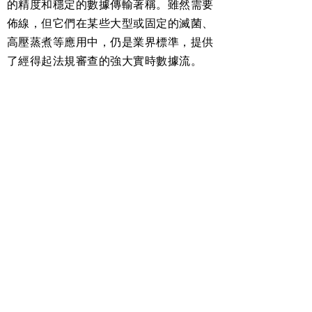
的精度和穩定的數據傳輸著稱。雖然需要
佈線，但它們在某些大型或固定的滅菌、
高壓蒸煮等應用中，仍是業界標準，提供
了經得起法規審查的強大實時數據流。
3. 冷凍乾燥驗證方案 (Freeze-Drying
Solutions)
冷凍乾燥（或稱凍乾，Lyophilization）
是製藥和生技領域中一個極為關鍵的過
程。Ellab 提供了專門針對此應用設計的
工具，幫助客戶優化循環時間、確保產品
均勻性並大幅降低批次失敗的風險。這些
方案能夠精確監測冷凍乾燥過程中的西林
瓶底部溫度、層板溫度和腔體真空度等關
鍵參數，確保最終產品的長期穩定性與療
效。