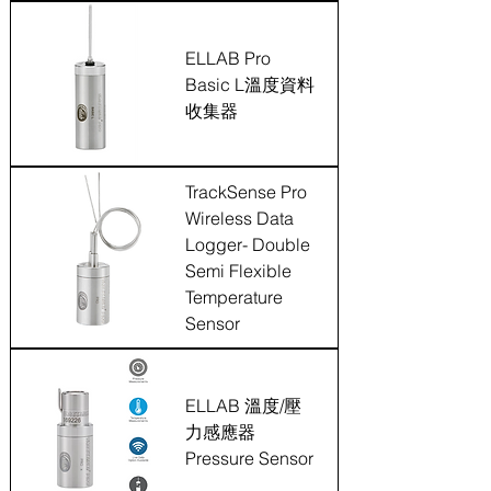
ELLAB Pro
Basic L溫度資料
收集器
TrackSense Pro
Wireless Data
Logger- Double
Semi Flexible
Temperature
Sensor
ELLAB 溫度/壓
力感應器
Pressure Sensor