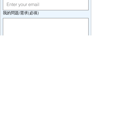
我的問題/需求(必填)
送出Submit
碁進儀器股份有限公司
Ground Advance Inc.
Email:
ga.i2568@groundadvance.com.tw
台北地址: 新北市五股區凌雲路一段137號之1(1
樓)
高雄地址: 高雄市前鎮區民權2路380號5樓之1
新北維修部地址: 新北市五股區凌雲路一段149
巷12號1樓
台北總部 電話:
02-22952568
#23
洽李小姐