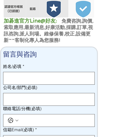
​加碁進官方Line@好友:
免費咨詢,詢價,
索取應用,最新消息,好康活動,採購,訂單,視
訊咨詢,派人到場。維修保養,校正,設備更
新~~客制化專人為您服務!
留言與咨詢
姓名/必填
*
公司名/部門(必填)
聯絡電話/分機(必填)
信箱Email(必填)
*