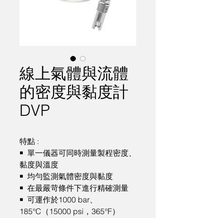
線上氣體與流體
的密度與黏度計
DVP
特點 :

￭  單一儀器可同時測量製程密度、
黏度與溫度

￭  均勻監測氣體密度與黏度

￭  在最嚴苛條件下進行精確測量

￭  可運作於1000 bar、
185°C（15000 psi，365°F）
