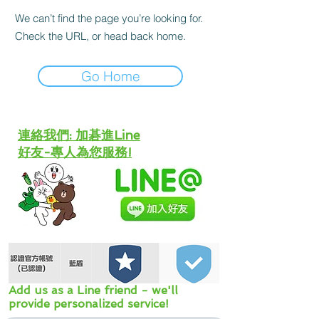
We can’t find the page you’re looking for.
Check the URL, or head back home.
Go Home
​連絡我們: 加碁進Line
好友-專人為您服務!
Add us as a Line friend - we'll
provide personalized service!