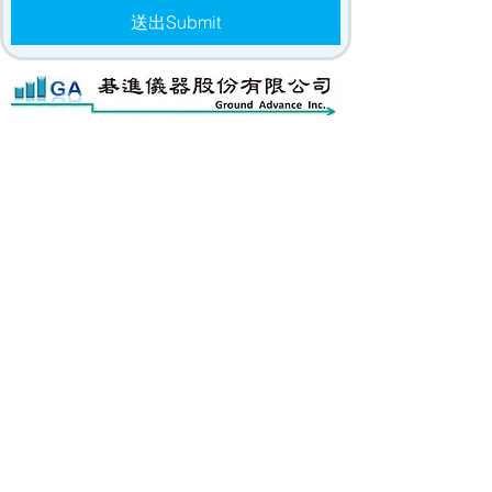
送出Submit
碁進儀器股份有限公司
Ground Advance Inc.
Email:
ga.i2568@groundadvance.com.tw
台北地址: 新北市五股區凌雲路一段137號之1(1
樓)
高雄地址: 高雄市前鎮區民權2路380號5樓之1
新北維修部地址: 新北市五股區凌雲路一段149
巷12號1樓
台北總部 電話:
02-22952568
#23
洽李小姐
台中服務處 電話:04-23765105
新北維修處 電話:02-22952096
高雄服務處 電話:07-3315898