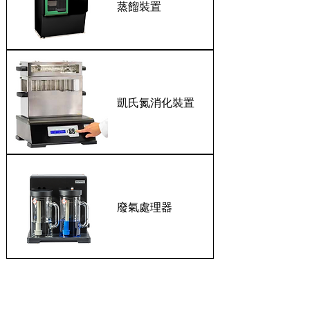
蒸餾裝置
凱氏氮消化裝置
廢氣處理器
索式萃取系列