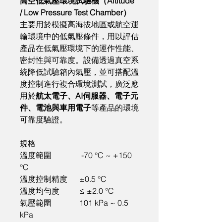
高空低氣壓環境試驗機（Altitude 
/ Low Pressure Test Chamber）
主要用於模擬高海拔地區或航空運
輸環境中的低氣壓條件，用以評估
產品在低氣壓環境下的運作性能、
密封性與可靠度。設備透過真空系
統降低試驗箱內氣壓，並可搭配溫
度控制進行複合環境測試，廣泛應
用於
航太電子、AI伺服器、電子元
件、電池與車用電子
等產品的環境
可靠度驗證。
規格
溫度範圍	           -70 °C ~ +150 
°C
溫度控制精度	±0.5 °C
溫度均勻度	≤ ±2.0 °C
氣壓範圍	          101 kPa ~ 0.5 
kPa