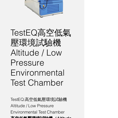
TestEQ高空低氣
壓環境試驗機
Altitude / Low
Pressure
Environmental
Test Chamber
TestEQ:高空低氣壓環境試驗機 
Altitude / Low Pressure 
Environmental Test Chamber