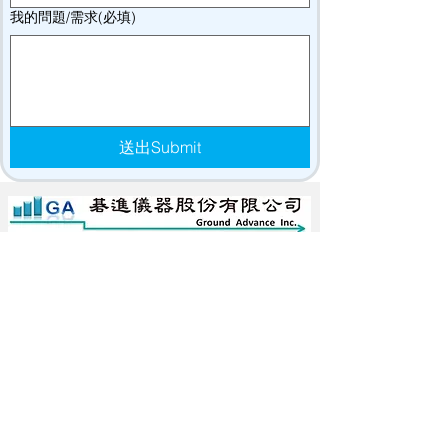
我的問題/需求(必填)
送出Submit
碁進儀器股份有限公司
Ground Advance Inc.
Email:
ga.i2568@groundadvance.com.tw
台北地址: 新北市五股區凌雲路一段137號之1(1
樓)
高雄地址: 高雄市前鎮區民權2路380號5樓之1
新北維修部地址: 新北市五股區凌雲路一段149
巷12號1樓
台北總部 電話:
02-22952568
#23
洽李小姐
台中服務處 電話:04-23765105