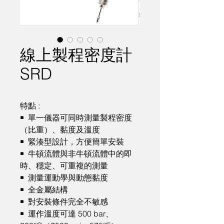
線上製程密度計
SRD
特點 :

￭  單一儀器可同時測量製程密度
（比重）、黏度及溫度

￭  緊湊型設計，方便簡單安裝

￭  牛頓流體與非牛頓流體中的即
時、穩定、可重複的測量

￭  測量運動學與動態黏度

￭  全金屬結構

￭  對安裝條件完全不敏感

￭  運作溫度可達 500 bar、