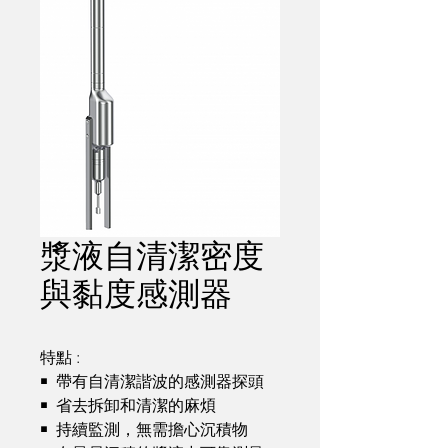
漿液自清潔密度
與黏度感測器
特點 :

￭  帶有自清潔諧波的感測器探頭

￭  省去拆卸和清潔的麻煩

￭  持續監測，無需擔心沉積物
