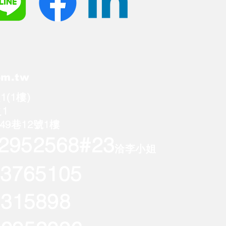
om.tw
(1樓)
1
9巷12號1樓
22952568
#23
洽李小姐
765105
15898