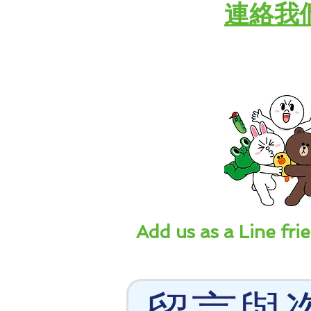
​連絡我
Add us as a Line frie