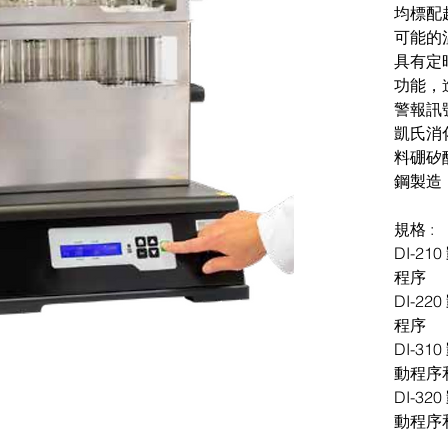
均標配超
可能的
具有定
功能，
警報訊
凱氏消
料硼矽酸
鋼製造

規格 :

DI-2
程序

DI-2
程序

DI-3
動程序
DI-3
動程序