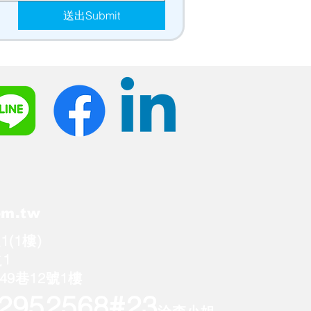
送出Submit
om.tw
(1樓)
1
9巷12號1樓
22952568
#23