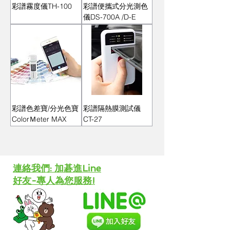
彩譜霧度儀TH-100
彩譜便攜式分光測色
儀DS-700A /D-E
彩譜色差寶/分光色寶
彩譜隔熱膜測試儀
ColorＭeter MAX
CT-27
​連絡我們: 加碁進Line
好友-專人為您服務!