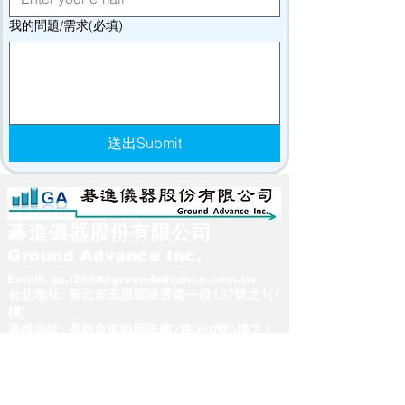
我的問題/需求(必填)
送出Submit
碁進儀器股份有限公司
Ground Advance Inc.
Email:
ga.i2568@groundadvance.com.tw
台北地址: 新北市五股區凌雲路一段137號之1(1
樓)
高雄地址: 高雄市前鎮區民權2路380號5樓之1
新北維修部地址: 新北市五股區凌雲路一段149
巷12號1樓
台北總部 電話:
02-22952568
#23
洽李小姐
台中服務處 電話:04-23765105