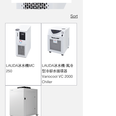
移走，製造出低溫冰水或
冷卻液體，以維持設備或
Sort
製程恆定低溫的冷卻設
備，廣泛應用於工業、食
品加工、建築空調等領
域。 重點概念 英文名稱:
Chiller 中文俗稱: 冰水
機、冷凍機、冷水機 核心
功能: 利用製冷劑循環製
冷，產生低溫水來冷卻其
LAUDA冰水機MC
LAUDA冰水機-風冷
他物體或設備。 應用: 工
250
型冷卻水循環器
業製程、食品冷卻、醫療
Variocool VC 2000
設備恆溫、建築空調系統
Chiller
等。 常見類型: 有風冷式
（Air-cooled）和水冷式
（Water-cooled），效率
與配置不同