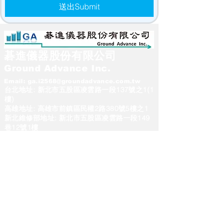
送出Submit
碁進儀器股份有限公司
Ground Advance Inc.
Email:
ga.i2568@groundadvance.com.tw
台北地址: 新北市五股區凌雲路一段137號之1(1
樓)
高雄地址: 高雄市前鎮區民權2路380號5樓之1
新北維修部地址: 新北市五股區凌雲路一段149
巷12號1樓
台北總部 電話:
02-22952568
#23
洽李小姐
台中服務處 電話:04-23765105
新北維修處 電話:02-22952096
高雄服務處 電話:07-3315898