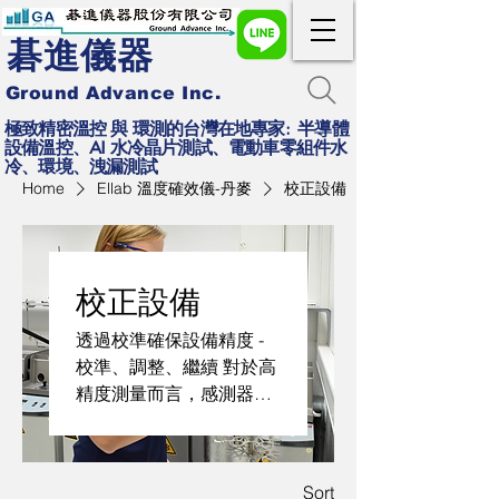
碁進儀器
Ground Advance Inc.
極致精密溫控 與 環測的台灣在地專家: 半導體
設備溫控、AI 水冷晶片測試、電動車零組件水
冷、環境、洩漏測試
Home
Ellab 溫度確效儀-丹麥
校正設備
校正設備
透過校準確保設備精度 -
校準、調整、繼續 對於高
精度測量而言，感測器的
精度至關重要。使用
Ellab 的校準設備系列，
減少停機時間和潛在的漂
Sort