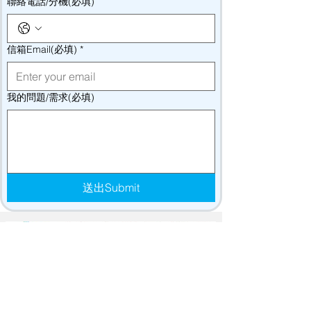
聯絡電話/分機(必填)
信箱Email(必填)
*
我的問題/需求(必填)
送出Submit
碁進儀器股份有限公司
Ground Advance Inc.
Email:
ga.i2568@groundadvance.com.tw
台北地址: 新北市五股區凌雲路一段137號之1(1