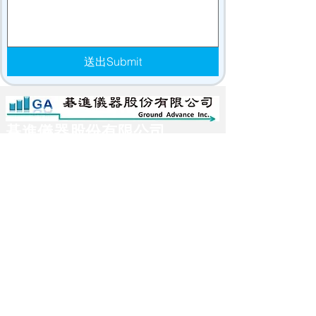
送出Submit
碁進儀器股份有限公司
Ground Advance Inc.
Email:
ga.i2568@groundadvance.com.tw
台北地址: 新北市五股區凌雲路一段137號之1(1
樓)
高雄地址: 高雄市前鎮區民權2路380號5樓之1
新北維修部地址: 新北市五股區凌雲路一段149
巷12號1樓
台北總部 電話:
02-22952568
#23
洽李小姐
台中服務處 電話:04-23765105
新北維修處 電話:02-22952096
高雄服務處 電話:07-3315898