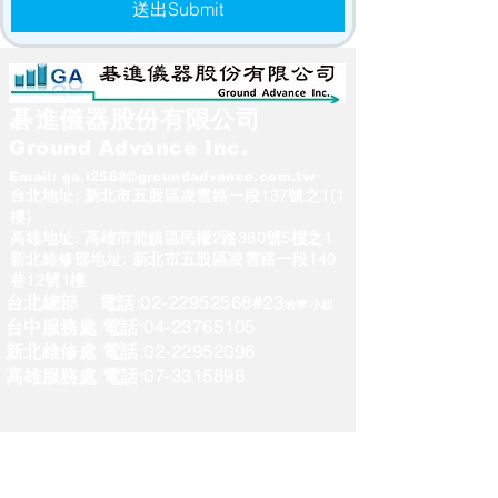
送出Submit
碁進儀器股份有限公司
Ground Advance Inc.
Email:
ga.i2568@groundadvance.com.tw
台北地址: 新北市五股區凌雲路一段137號之1(1
樓)
高雄地址: 高雄市前鎮區民權2路380號5樓之1
新北維修部地址: 新北市五股區凌雲路一段149
巷12號1樓
台北總部 電話:
02-22952568
#23
洽李小姐
台中服務處 電話:04-23765105
新北維修處 電話:02-22952096
高雄服務處 電話:07-3315898